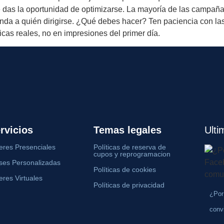
le das la oportunidad de optimizarse. La mayoría de las campañ
ienda a quién dirigirse. ¿Qué debes hacer? Ten paciencia con 
cas reales, no en impresiones del primer día.
rvicios
Temas legales
Ulti
leres Presenciales
Políticas de reserva de
cupos y reprogramacion
ses Personalizadas
Políticas de cookies
leres Virtuales
Políticas de privacidad
¿Por
conv