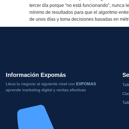
tercer día porque “no está funcionando”, nunca 
mínimo de resultados para que el algoritmo ent
de unos días y toma decisiones basadas en métri
Información Expomás
Se
Lleva tu negocio al siguiente nivel con
EXPOMAS
.
Tal
aprende marketing digital y ventas efectivas
Cla
Tal