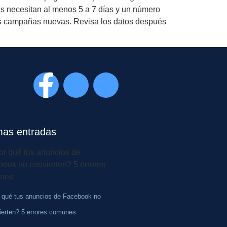
as necesitan al menos 5 a 7 días y un número
las campañas nuevas. Revisa los datos después
mas entradas
 qué tus anuncios de Facebook no
ierten? 5 errores comunes