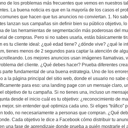
s uno de los problemas más frecuentes que vemos en nuestros ta
entes. La buena noticia es que en la mayoría de los casos el p
 comunes que hacen que tus anuncios no conviertan. 1. No saber
s lanzan sus campañas sin definir bien su público objetivo, lo
na de las herramientas de segmentación más poderosas del mun
orial de compras. Pero si no sabes usarla, estás básicamente t
én es tu cliente ideal: ¿qué edad tiene? ¿dónde vive? ¿qué le i
m, tienes menos de 2 segundos para captar la atención de algui
scrolleando. Los mejores anuncios usan imágenes llamativas, v
roblema del cliente. ¿Qué debes hacer? Prueba diferentes crea
s parte fundamental de una buena estrategia. Uno de los errore
 o a la página principal del sitio web, donde el usuario no sabe 
ficamente para eso: una landing page con un mensaje claro, un
el objetivo de tu campaña. Si no tienes una, incluso un mensa
egunta desde el inicio cuál es tu objetivo: ¿reconocimiento de
mejor, sin entender qué optimiza cada uno. Si eliges “tráfico” 
 en todo, no necesariamente a personas que compran. ¿Qué deb
ponde. Cada objetivo le dice a Facebook cómo distribuir tu anu
en una fase de aprendizaje donde prueba a quién mostrarle el