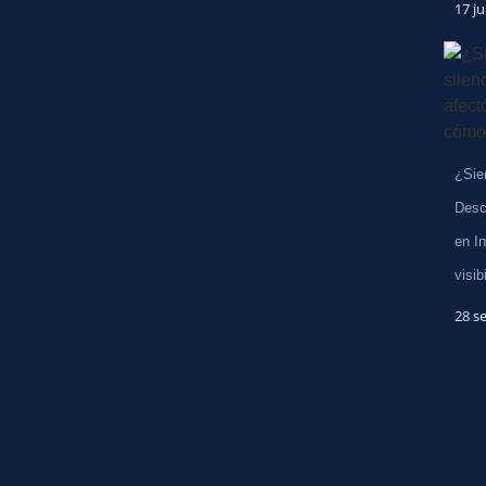
17 j
¿Sie
Desc
en I
visib
28 s