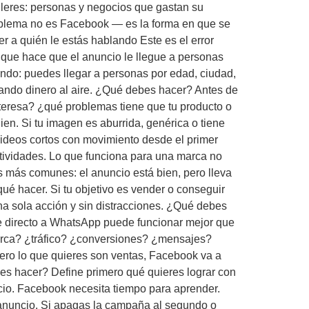
lleres: personas y negocios que gastan su
roblema no es Facebook — es la forma en que se
 a quién le estás hablando Este es el error
 que hace que el anuncio le llegue a personas
do: puedes llegar a personas por edad, ciudad,
irando dinero al aire. ¿Qué debes hacer? Antes de
nteresa? ¿qué problemas tiene que tu producto o
en. Si tu imagen es aburrida, genérica o tiene
ideos cortos con movimiento desde el primer
tividades. Lo que funciona para una marca no
s más comunes: el anuncio está bien, pero lleva
qué hacer. Si tu objetivo es vender o conseguir
a sola acción y sin distracciones. ¿Qué debes
je directo a WhatsApp puede funcionar mejor que
 marca? ¿tráfico? ¿conversiones? ¿mensajes?
pero lo que quieres son ventas, Facebook va a
es hacer? Define primero qué quieres lograr con
ncio. Facebook necesita tiempo para aprender.
 anuncio. Si apagas la campaña al segundo o