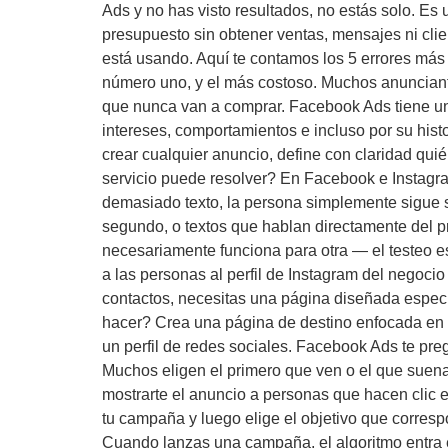
Ads y no has visto resultados, no estás solo. E
presupuesto sin obtener ventas, mensajes ni cli
está usando. Aquí te contamos los 5 errores más
número uno, y el más costoso. Muchos anunciante
que nunca van a comprar. Facebook Ads tiene u
intereses, comportamientos e incluso por su hist
crear cualquier anuncio, define con claridad qui
servicio puede resolver? En Facebook e Instagra
demasiado texto, la persona simplemente sigue 
segundo, o textos que hablan directamente del p
necesariamente funciona para otra — el testeo e
a las personas al perfil de Instagram del negocio
contactos, necesitas una página diseñada especí
hacer? Crea una página de destino enfocada en 
un perfil de redes sociales. Facebook Ads te pr
Muchos eligen el primero que ven o el que suena 
mostrarte el anuncio a personas que hacen clic
tu campaña y luego elige el objetivo que corres
Cuando lanzas una campaña, el algoritmo entra 