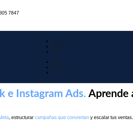
 805 7847
Inicio
Eventos
Blog
Inicio
Eventos
Blog
k e Instagram Ads.
Aprende a
Meta
, estructurar
campañas que conviertan
y escalar tus ventas.