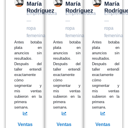
María
María
María
Rodríguez
Rodríguez
Rodrígu
Emprendedora
Emprendedora
Emprended
—
—
—
ropa
ropa
ropa
femenina
femenina
femenina
Antes botaba
Antes botaba
Antes botaba
plata en
plata en
plata en
anuncios sin
anuncios sin
anuncios sin
resultados.
resultados.
resultados.
Después del
Después del
Después del
taller entendí
taller entendí
taller entendí
exactamente
exactamente
exactamente
cómo
cómo
cómo
segmentar y
segmentar y
segmentar y
mis ventas
mis ventas
mis ventas
subieron en la
subieron en la
subieron en la
primera
primera
primera
semana.
semana.
semana.
Ventas
Ventas
Ventas