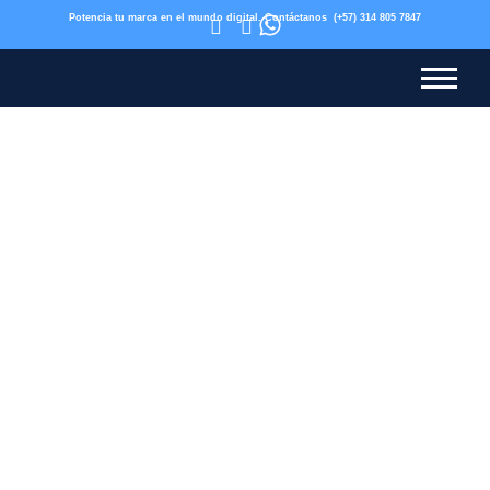
expomas.com.co
Potencia tu marca en el mundo digital. Contáctanos
(+57) 314 805 7847