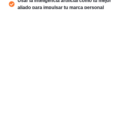
Usar la inteligencia artificial como tu mejor
aliado para impulsar tu marca personal
Comunicar tu propuesta de valor de manera
efectiva, de manera tal que tu cliente ideal
entienda cómo lo puedes ayudar.
Alcanzar tus objetivos gracias a una estrategia
enfocado a tu marca personal.